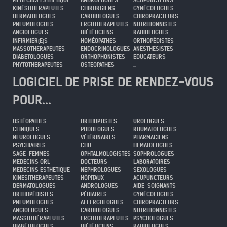
MÉDECINS ESTHÉTIQUE
ANDROLOGUES
ACUPUNCTEURS
KINÉSITHERAPEUTES
CHIRURGIENS
GYNÉCOLOGUES
DERMATOLOGUES
CARDIOLOGUES
CHIROPRACTEURS
PNEUMOLOGUES
ERGOTHERAPEUTES
NUTRITIONNISTES
ANGIOLOGUES
DIÉTÉTICIENS
RADIOLOGUES
INFIRMIER(E)S
HOMÉOPATHES
ORTHOPÉDISTES
MASSOTHÉRAPEUTES
ENDOCRINOLOGUES
ANESTHESISTES
DIABÉTOLOGUES
ORTHOPHONISTES
ÉDUCATEURS
PHYTOTHÉRAPEUTES
OSTÉOPATHES
...
LOGICIEL DE PRISE DE RENDEZ-VOUS
POUR...
OSTÉOPATHES
ORTHOPTISTES
UROLOGUES
CLINIQUES
PODOLOGUES
RHUMATOLOGUES
NEUROLOGUES
VÉTÉRINAIRES
PHARMACIENS
PSYCHIATRES
CHU
HEMATOLOGUES
SAGE-FEMMES
OPHTALMOLOGISTES
SOPHROLOGUES
MÉDECINS ORL
DOCTEURS
LABORATOIRES
MÉDECINS ESTHÉTIQUE
NÉPHROLOGUES
SEXOLOGUES
KINÉSITHERAPEUTES
HÔPITAUX
ACUPUNCTEURS
DERMATOLOGUES
ANDROLOGUES
AIDE-SOIGNANTS
ORTHOPÉDISTES
PÉDIATRES
GYNÉCOLOGUES
PNEUMOLOGUES
ALLERGOLOGUES
CHIROPRACTEURS
ANGIOLOGUES
CARDIOLOGUES
NUTRITIONNISTES
MASSOTHÉRAPEUTES
ERGOTHERAPEUTES
PSYCHOLOGUES
DIABÉTOLOGUES
DIÉTÉTICIENS
RADIOLOGUES