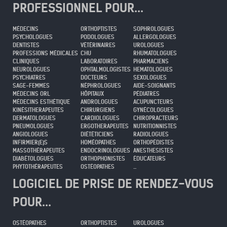
PROFESSIONNEL POUR...
MÉDECINS
ORTHOPTISTES
SOPHROLOGUES
PSYCHOLOGUES
PODOLOGUES
ALLERGOLOGUES
DENTISTES
VÉTÉRINAIRES
UROLOGUES
PROFESSIONS MÉDICALES
CHU
RHUMATOLOGUES
CLINIQUES
LABORATOIRES
PHARMACIENS
NEUROLOGUES
OPHTALMOLOGISTES
HEMATOLOGUES
PSYCHIATRES
DOCTEURS
SEXOLOGUES
SAGE-FEMMES
NÉPHROLOGUES
AIDE-SOIGNANTS
MÉDECINS ORL
HÔPITAUX
PÉDIATRES
MÉDECINS ESTHÉTIQUE
ANDROLOGUES
ACUPUNCTEURS
KINÉSITHERAPEUTES
CHIRURGIENS
GYNÉCOLOGUES
DERMATOLOGUES
CARDIOLOGUES
CHIROPRACTEURS
PNEUMOLOGUES
ERGOTHERAPEUTES
NUTRITIONNISTES
ANGIOLOGUES
DIÉTÉTICIENS
RADIOLOGUES
INFIRMIER(E)S
HOMÉOPATHES
ORTHOPÉDISTES
MASSOTHÉRAPEUTES
ENDOCRINOLOGUES
ANESTHESISTES
DIABÉTOLOGUES
ORTHOPHONISTES
ÉDUCATEURS
PHYTOTHÉRAPEUTES
OSTÉOPATHES
...
LOGICIEL DE PRISE DE RENDEZ-VOUS
POUR...
OSTÉOPATHES
ORTHOPTISTES
UROLOGUES