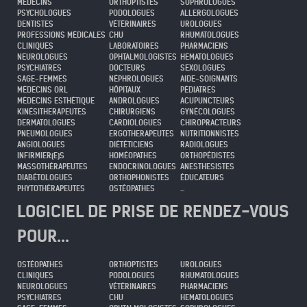
MÉDECINS
ORTHOPTISTES
SOPHROLOGUES
PSYCHOLOGUES
PODOLOGUES
ALLERGOLOGUES
DENTISTES
VÉTÉRINAIRES
UROLOGUES
PROFESSIONS MÉDICALES
CHU
RHUMATOLOGUES
CLINIQUES
LABORATOIRES
PHARMACIENS
NEUROLOGUES
OPHTALMOLOGISTES
HEMATOLOGUES
PSYCHIATRES
DOCTEURS
SEXOLOGUES
SAGE-FEMMES
NÉPHROLOGUES
AIDE-SOIGNANTS
MÉDECINS ORL
HÔPITAUX
PÉDIATRES
MÉDECINS ESTHÉTIQUE
ANDROLOGUES
ACUPUNCTEURS
KINÉSITHERAPEUTES
CHIRURGIENS
GYNÉCOLOGUES
DERMATOLOGUES
CARDIOLOGUES
CHIROPRACTEURS
PNEUMOLOGUES
ERGOTHERAPEUTES
NUTRITIONNISTES
ANGIOLOGUES
DIÉTÉTICIENS
RADIOLOGUES
INFIRMIER(E)S
HOMÉOPATHES
ORTHOPÉDISTES
MASSOTHÉRAPEUTES
ENDOCRINOLOGUES
ANESTHESISTES
DIABÉTOLOGUES
ORTHOPHONISTES
ÉDUCATEURS
PHYTOTHÉRAPEUTES
OSTÉOPATHES
...
LOGICIEL DE PRISE DE RENDEZ-VOUS
POUR...
OSTÉOPATHES
ORTHOPTISTES
UROLOGUES
CLINIQUES
PODOLOGUES
RHUMATOLOGUES
NEUROLOGUES
VÉTÉRINAIRES
PHARMACIENS
PSYCHIATRES
CHU
HEMATOLOGUES